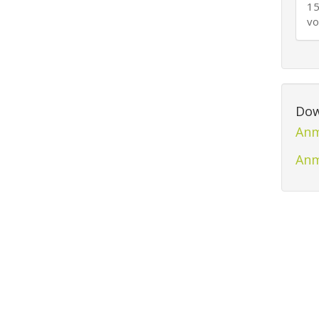
15
vo
Dow
Anm
Anm