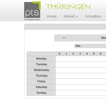
Home
Aktuell
Fotoalben
<<
Mon
0
1
2
3
4
5
6
Monday
Tuesday
Wednesday
Thursday
Friday
Saturday
Sunday