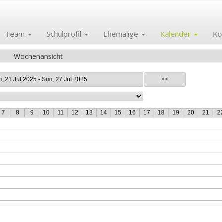
Team
Schulprofil
Ehemalige
Kalender
Ko
Wochenansicht
, 21.Jul.2025 - Sun, 27.Jul.2025
>>
7
8
9
10
11
12
13
14
15
16
17
18
19
20
21
2