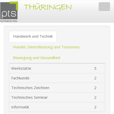
Togg
navig
Handwerk und Technik
Handel, Dienstleistung und Tourismus
Bewegung und Gesundheit
Werkstätte
5
Fachkunde
2
Technisches Zeichnen
2
Technisches Seminar
2
Informatik
2